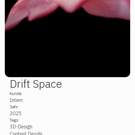
Drift Space
Slide 2 of 13.
Kunde
Intern
Jahr
2025
Tags
3D-Design
Content Design